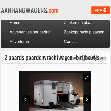
Log in
Home
Zoeken op plaats
Advertenties per bedrijf
Zoekopdracht plaatsen
Adverteren
Contact
2 paards paardenvrachtwagen - b rijbewijs
Terug naar de zoekopdracht