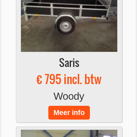
Saris
€ 795 incl. btw
Woody
Meer info