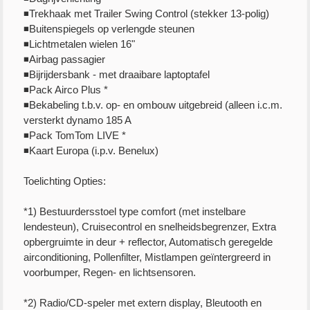
◾Trekhaak met Trailer Swing Control (stekker 13-polig)
◾Buitenspiegels op verlengde steunen
◾Lichtmetalen wielen 16"
◾Airbag passagier
◾Bijrijdersbank - met draaibare laptoptafel
◾Pack Airco Plus *
◾Bekabeling t.b.v. op- en ombouw uitgebreid (alleen i.c.m.
versterkt dynamo 185 A
◾Pack TomTom LIVE *
◾Kaart Europa (i.p.v. Benelux)
Toelichting Opties:
*1) Bestuurdersstoel type comfort (met instelbare
lendesteun), Cruisecontrol en snelheidsbegrenzer, Extra
opbergruimte in deur + reflector, Automatisch geregelde
airconditioning, Pollenfilter, Mistlampen geïntergreerd in
voorbumper, Regen- en lichtsensoren.
*2) Radio/CD-speler met extern display, Bleutooth en