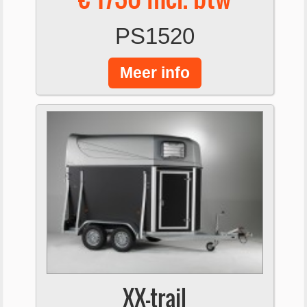
PS1520
Meer info
XX-trail