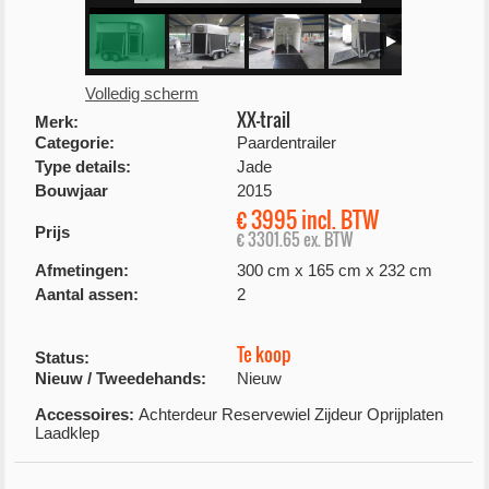
Volledig scherm
XX-trail
Merk:
Categorie:
Paardentrailer
Type details:
Jade
Bouwjaar
2015
€ 3995 incl. BTW
Prijs
€ 3301.65 ex. BTW
Afmetingen:
300 cm x 165 cm x 232 cm
Aantal assen:
2
Te koop
Status:
Nieuw / Tweedehands:
Nieuw
Accessoires:
Achterdeur Reservewiel Zijdeur Oprijplaten
Laadklep